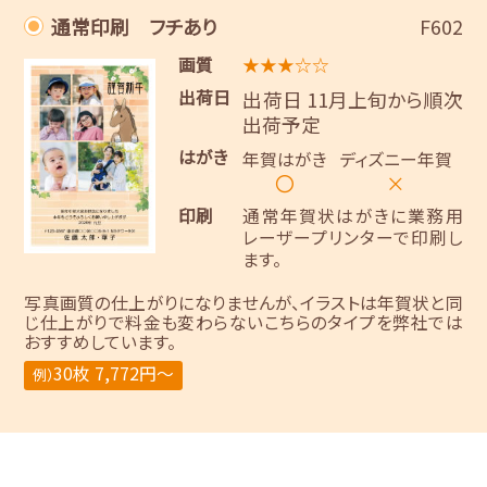
通常印刷 フチあり
F602
画質
★★★☆☆
出荷日
出荷日 11月上旬から順次
出荷予定
はがき
年賀はがき
ディズニー年賀
〇
×
印刷
通常年賀状はがきに業務用
レーザープリンターで印刷し
ます。
写真画質の仕上がりになりませんが、イラストは年賀状と同
じ仕上がりで料金も変わらないこちらのタイプを弊社では
おすすめしています。
30枚 7,772円～
例）