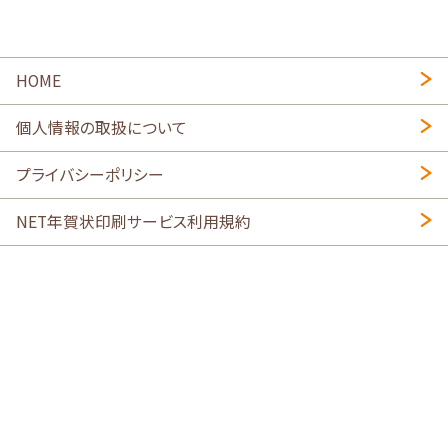
HOME
個人情報の取扱について
プライバシーポリシー
NET年賀状印刷サービス利用規約
特定商取引法に基づく表示
会社概要
2026年午年写真入り年賀状
・
年賀はがき印刷ネットスクウェア
喪中はがき印刷はこちら
寒中見舞い印刷はこちら