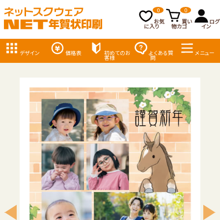
0
0
お気
買い
ログ
に入り
物カゴ
イン
デザイン
価格表
初めてのお
よくある質
メニュー
客様
問