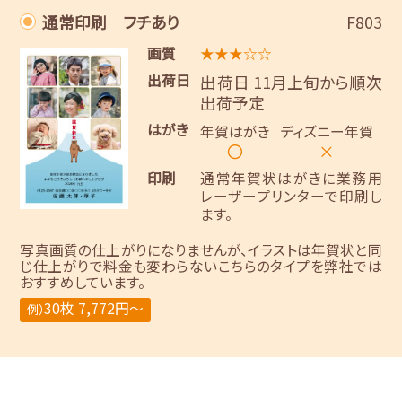
通常印刷 フチあり
F803
画質
★★★☆☆
出荷日
出荷日 11月上旬から順次
出荷予定
はがき
年賀はがき
ディズニー年賀
〇
×
印刷
通常年賀状はがきに業務用
レーザープリンターで印刷し
ます。
写真画質の仕上がりになりませんが、イラストは年賀状と同
じ仕上がりで料金も変わらないこちらのタイプを弊社では
おすすめしています。
30枚 7,772円～
例）