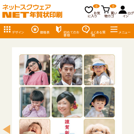
0
0
お気
買い
ログ
に入り
物カゴ
イン
デザイン
価格表
初めてのお
よくある質
メニュー
客様
問