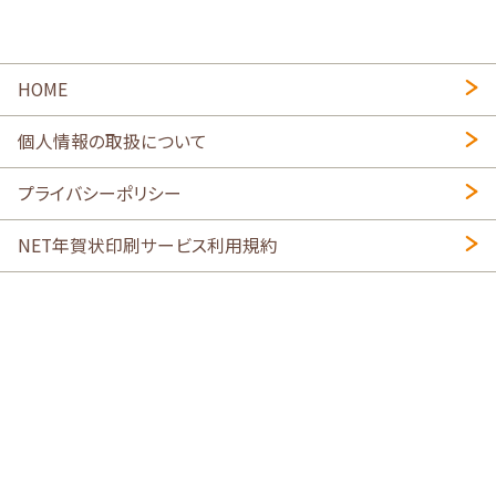
HOME
個人情報の取扱について
プライバシーポリシー
NET年賀状印刷サービス利用規約
特定商取引法に基づく表示
会社概要
2026年午年写真入り年賀状
・
年賀はがき印刷ネットスクウェア
喪中はがき印刷はこちら
寒中見舞い印刷はこちら