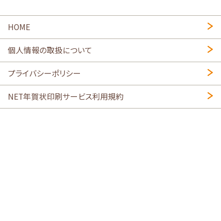
HOME
個人情報の取扱について
プライバシーポリシー
NET年賀状印刷サービス利用規約
特定商取引法に基づく表示
会社概要
2026年午年写真入り年賀状
・
年賀はがき印刷ネットスクウェア
喪中はがき印刷はこちら
寒中見舞い印刷はこちら
Copyright © 2026 SHIMAUMA Print, Inc. All rights reserved.