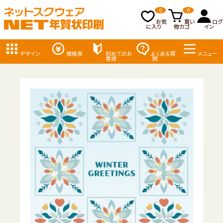
0
0
お気
買い
ログ
に入り
物カゴ
イン
デザイン
価格表
初めてのお
よくある質
メニュー
客様
問