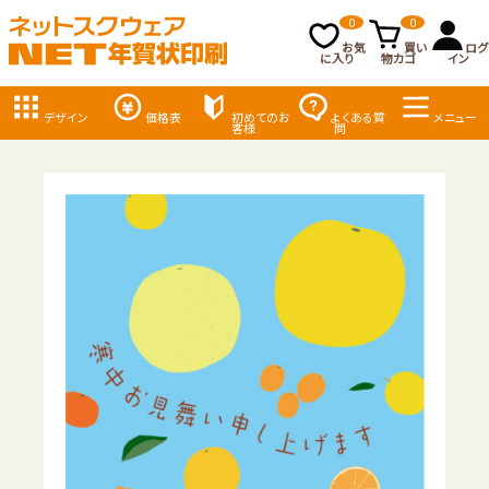
0
0
お気
買い
ログ
に入り
物カゴ
イン
デザイン
価格表
初めてのお
よくある質
メニュー
客様
問