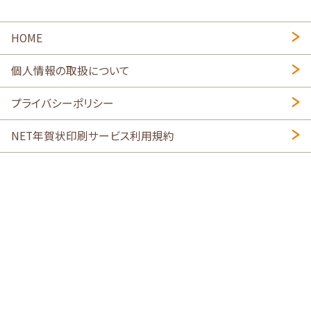
HOME
個人情報の取扱について
プライバシーポリシー
NET年賀状印刷サービス利用規約
特定商取引法に基づく表示
会社概要
2026年午年写真入り年賀状
・
年賀はがき印刷ネットスクウェア
喪中はがき印刷はこちら
寒中見舞い印刷はこちら
Copyright © 2026 SHIMAUMA Print, Inc. All rights reserved.