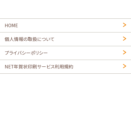
HOME
個人情報の取扱について
プライバシーポリシー
NET年賀状印刷サービス利用規約
特定商取引法に基づく表示
会社概要
2026年午年写真入り年賀状
・
年賀はがき印刷ネットスクウェア
喪中はがき印刷はこちら
寒中見舞い印刷はこちら