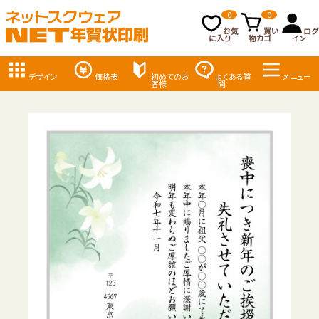
0
0
お気
買い
ログ
に入り
物カゴ
イン
デザイン
価格表
初めてのお
よくある質
メニュー
客様
問