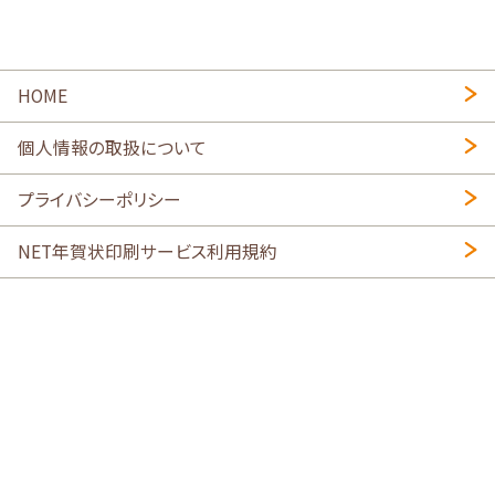
HOME
個人情報の取扱について
プライバシーポリシー
NET年賀状印刷サービス利用規約
特定商取引法に基づく表示
会社概要
2026年午年写真入り年賀状
・
年賀はがき印刷ネットスクウェア
喪中はがき印刷はこちら
寒中見舞い印刷はこちら