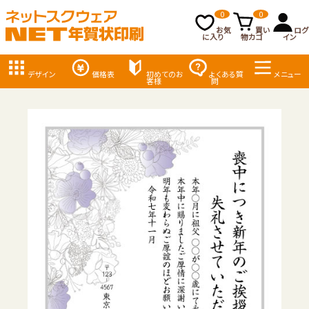
0
0
お気
買い
ログ
に入り
物カゴ
イン
デザイン
価格表
初めてのお
よくある質
メニュー
客様
問