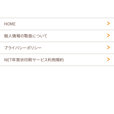
HOME
個人情報の取扱について
プライバシーポリシー
NET年賀状印刷サービス利用規約
特定商取引法に基づく表示
会社概要
2026年午年写真入り年賀状
・
年賀はがき印刷ネットスクウェア
喪中はがき印刷はこちら
寒中見舞い印刷はこちら