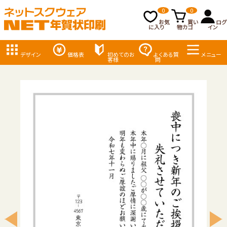
0
0
お気
買い
ログ
に入り
物カゴ
イン
デザイン
価格表
初めてのお
よくある質
メニュー
客様
問