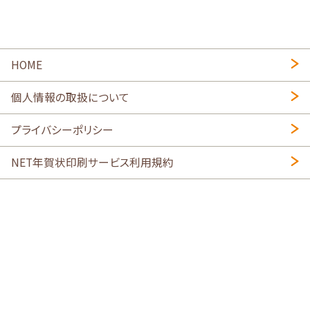
HOME
個人情報の取扱について
プライバシーポリシー
NET年賀状印刷サービス利用規約
特定商取引法に基づく表示
会社概要
2026年午年写真入り年賀状
・
年賀はがき印刷ネットスクウェア
喪中はがき印刷はこちら
寒中見舞い印刷はこちら