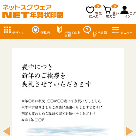
0
0
お気
買い
ログ
に入り
物カゴ
イン
デザイン
価格表
初めてのお
よくある質
メニュー
客様
問