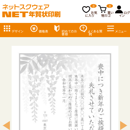
0
0
お気
買い
ログ
に入り
物カゴ
イン
デザイン
価格表
初めてのお
よくある質
メニュー
客様
問