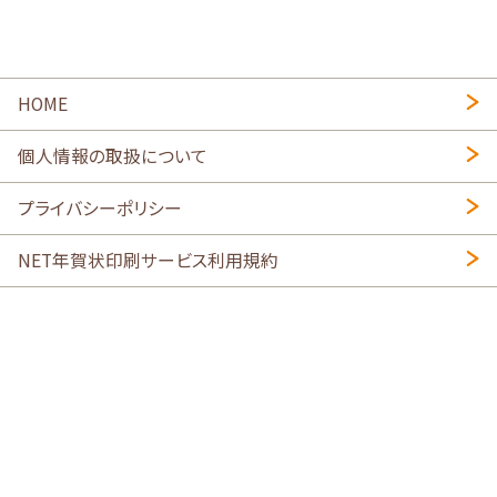
HOME
個人情報の取扱について
プライバシーポリシー
NET年賀状印刷サービス利用規約
特定商取引法に基づく表示
会社概要
2026年午年写真入り年賀状
・
年賀はがき印刷ネットスクウェア
喪中はがき印刷はこちら
寒中見舞い印刷はこちら