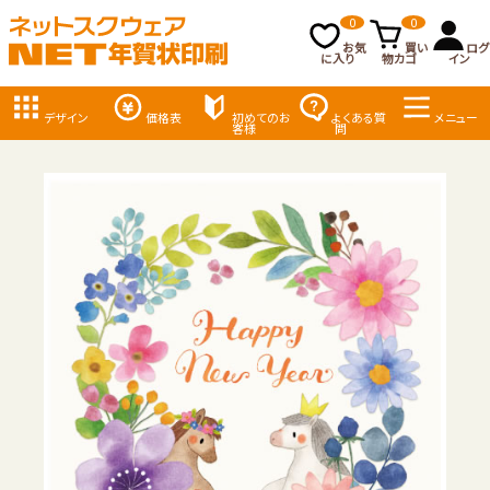
0
0
お気
買い
ログ
に入り
物カゴ
イン
デザイン
価格表
初めてのお
よくある質
メニュー
客様
問