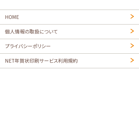
HOME
個人情報の取扱について
プライバシーポリシー
NET年賀状印刷サービス利用規約
特定商取引法に基づく表示
会社概要
2026年午年写真入り年賀状
・
年賀はがき印刷ネットスクウェア
喪中はがき印刷はこちら
寒中見舞い印刷はこちら
Copyright © 2026 SHIMAUMA Print, Inc. All rights reserved.