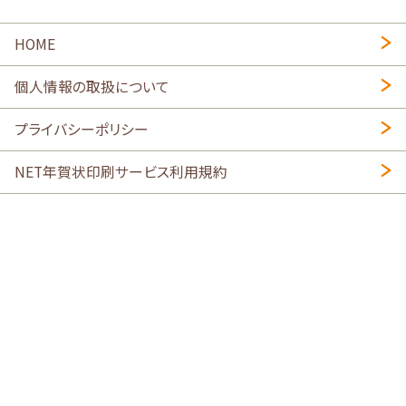
HOME
個人情報の取扱について
プライバシーポリシー
NET年賀状印刷サービス利用規約
特定商取引法に基づく表示
会社概要
2026年午年写真入り年賀状
・
年賀はがき印刷ネットスクウェア
喪中はがき印刷はこちら
寒中見舞い印刷はこちら
Copyright © 2026 SHIMAUMA Print, Inc. All rights reserved.