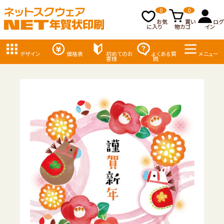
0
0
お気
買い
ログ
に入り
物カゴ
イン
デザイン
価格表
初めてのお
よくある質
メニュー
客様
問