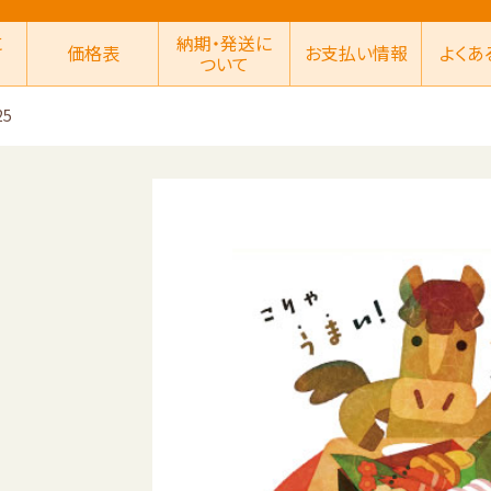
に
納期・発送に
価格表
お支払い情報
よくあ
ついて
25