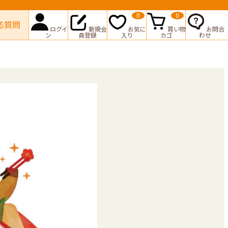
0
0
る質問
ログイ
新規会
お気に
買い物
お問合
ン
員登録
入り
カゴ
わせ