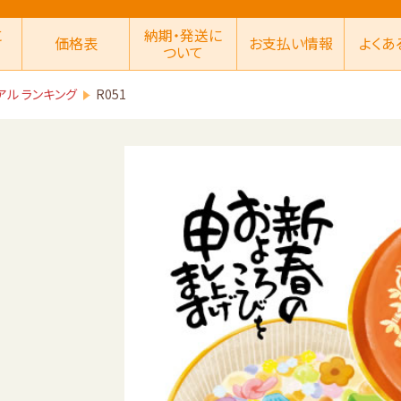
に
納期・発送に
価格表
お支払い情報
よくあ
ついて
アル ランキング
R051