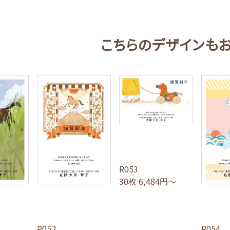
こちらのデザインも
R053
30枚 6,484円～
R052
R054