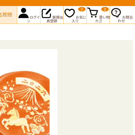
0
0
る質問
ログイ
新規会
お気に
買い物
お問合
ン
員登録
入り
カゴ
わせ