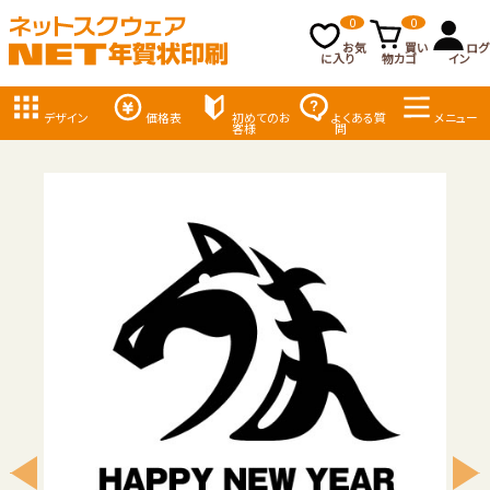
0
0
お気
買い
ログ
に入り
物カゴ
イン
デザイン
価格表
初めてのお
よくある質
メニュー
客様
問