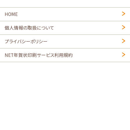
HOME
個人情報の取扱について
プライバシーポリシー
NET年賀状印刷サービス利用規約
特定商取引法に基づく表示
会社概要
2026年午年写真入り年賀状
・
年賀はがき印刷ネットスクウェア
喪中はがき印刷はこちら
寒中見舞い印刷はこちら
Copyright © 2026 SHIMAUMA Print, Inc. All rights reserved.