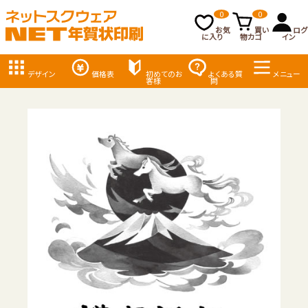
0
0
お気
買い
ログ
に入り
物カゴ
イン
デザイン
価格表
初めてのお
よくある質
メニュー
客様
問