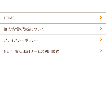
HOME
個人情報の取扱について
プライバシーポリシー
NET年賀状印刷サービス利用規約
特定商取引法に基づく表示
会社概要
2026年午年写真入り年賀状
・
年賀はがき印刷ネットスクウェア
喪中はがき印刷はこちら
寒中見舞い印刷はこちら