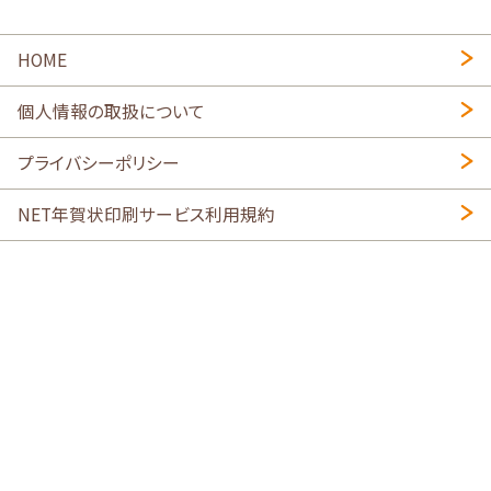
HOME
個人情報の取扱について
プライバシーポリシー
NET年賀状印刷サービス利用規約
特定商取引法に基づく表示
会社概要
2026年午年写真入り年賀状
・
年賀はがき印刷ネットスクウェア
喪中はがき印刷はこちら
寒中見舞い印刷はこちら
Copyright © 2026 SHIMAUMA Print, Inc. All rights reserved.