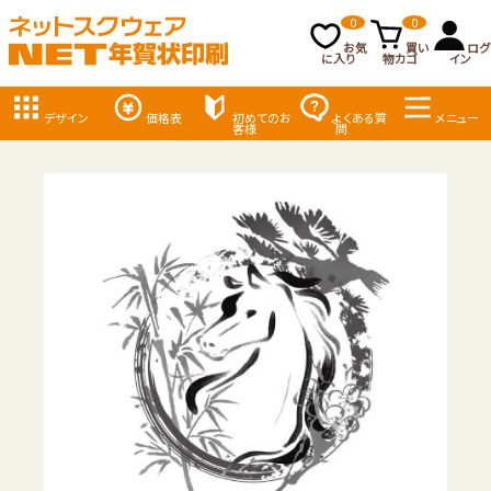
0
0
お気
買い
ログ
に入り
物カゴ
イン
デザイン
価格表
初めてのお
よくある質
メニュー
客様
問