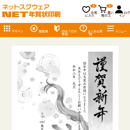
0
0
お気
買い
ログ
に入り
物カゴ
イン
デザイン
価格表
初めてのお
よくある質
メニュー
客様
問