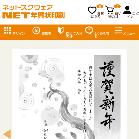
0
0
お気
買い
ログ
に入り
物カゴ
イン
デザイン
価格表
初めてのお
よくある質
メニュー
客様
問