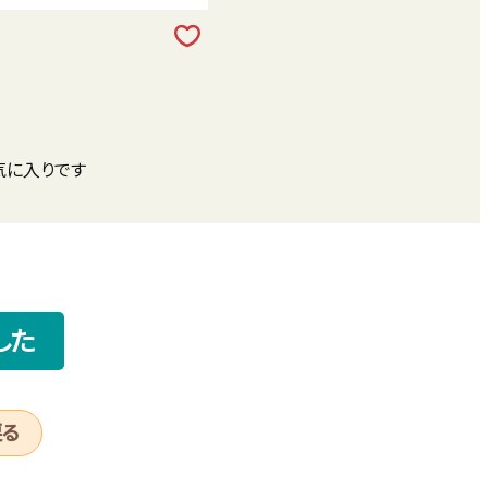
気に入りです
した
戻る