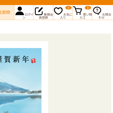
0
0
る質問
ログイ
新規会
お気に
買い物
お問合
ン
員登録
入り
カゴ
わせ