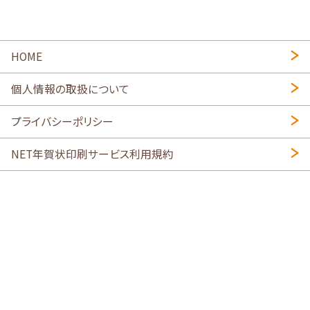
HOME
個人情報の取扱について
プライバシーポリシー
NET年賀状印刷サービス利用規約
特定商取引法に基づく表示
会社概要
2026年午年写真入り年賀状
・
年賀はがき印刷ネットスクウェア
喪中はがき印刷はこちら
寒中見舞い印刷はこちら