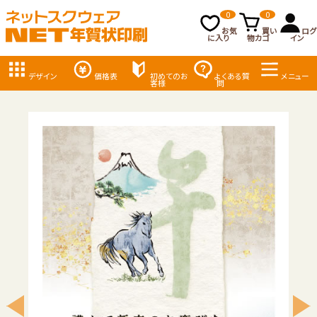
0
0
お気
買い
ログ
に入り
物カゴ
イン
デザイン
価格表
初めてのお
よくある質
メニュー
客様
問