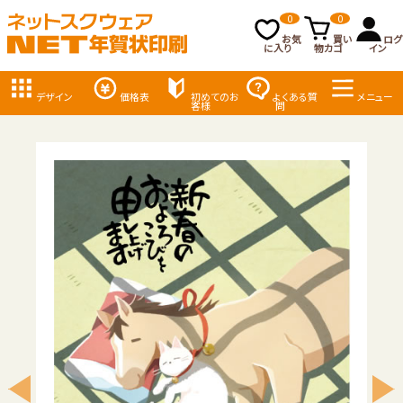
0
0
お気
買い
ログ
に入り
物カゴ
イン
デザイン
価格表
初めてのお
よくある質
メニュー
客様
問