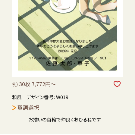
30枚 7,772円～
例）
和風 デザイン番号：W019
賀詞選択
お揃いの首輪で仲良くおひるねです