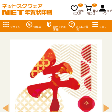
0
0
お気
買い
ログ
に入り
物カゴ
イン
デザイン
価格表
初めてのお
よくある質
メニュー
客様
問