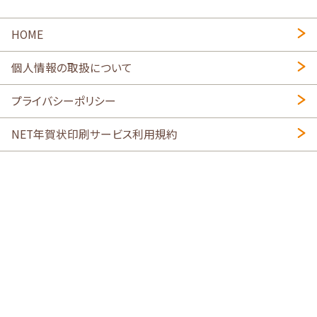
HOME
個人情報の取扱について
プライバシーポリシー
NET年賀状印刷サービス利用規約
特定商取引法に基づく表示
会社概要
2026年午年写真入り年賀状
・
年賀はがき印刷ネットスクウェア
喪中はがき印刷はこちら
寒中見舞い印刷はこちら
Copyright © 2026 SHIMAUMA Print, Inc. All rights reserved.