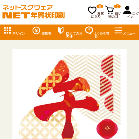
0
0
お気
買い
ログ
に入り
物カゴ
イン
デザイン
価格表
初めてのお
よくある質
メニュー
客様
問