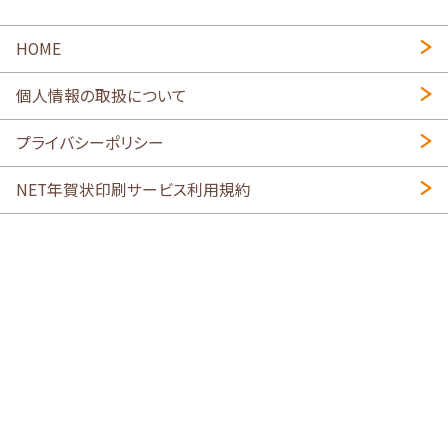
HOME
個人情報の取扱について
プライバシーポリシー
NET年賀状印刷サービス利用規約
特定商取引法に基づく表示
会社概要
2026年午年写真入り年賀状
・
年賀はがき印刷ネットスクウェア
喪中はがき印刷はこちら
寒中見舞い印刷はこちら
Copyright © 2026 SHIMAUMA Print, Inc. All rights reserved.