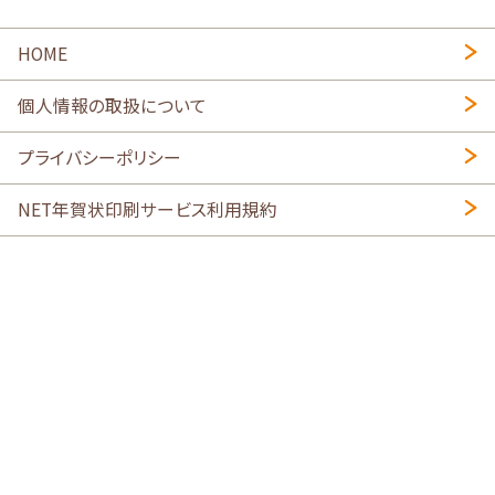
HOME
個人情報の取扱について
プライバシーポリシー
NET年賀状印刷サービス利用規約
特定商取引法に基づく表示
会社概要
2026年午年写真入り年賀状
・
年賀はがき印刷ネットスクウェア
喪中はがき印刷はこちら
寒中見舞い印刷はこちら
Copyright © 2026 SHIMAUMA Print, Inc. All rights reserved.