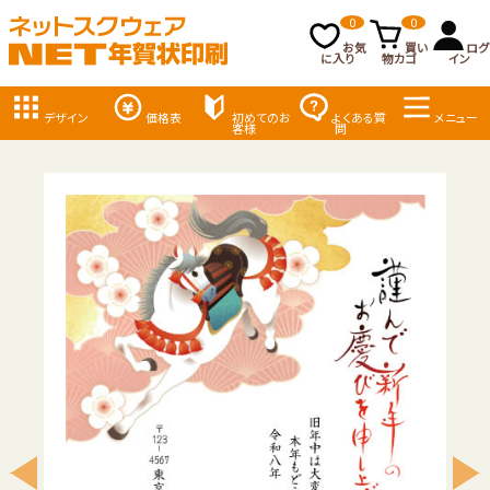
0
0
お気
買い
ログ
に入り
物カゴ
イン
デザイン
価格表
初めてのお
よくある質
メニュー
客様
問