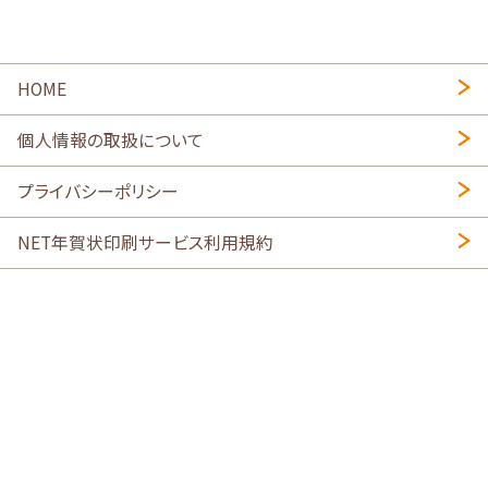
HOME
個人情報の取扱について
プライバシーポリシー
NET年賀状印刷サービス利用規約
特定商取引法に基づく表示
会社概要
2026年午年写真入り年賀状
・
年賀はがき印刷ネットスクウェア
喪中はがき印刷はこちら
寒中見舞い印刷はこちら