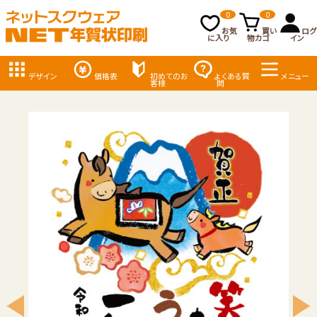
0
0
お気
買い
ログ
に入り
物カゴ
イン
デザイン
価格表
初めてのお
よくある質
メニュー
客様
問