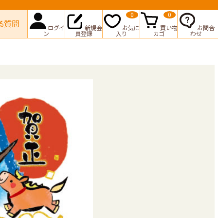
0
0
る質問
ログイ
新規会
お気に
買い物
お問合
ン
員登録
入り
カゴ
わせ