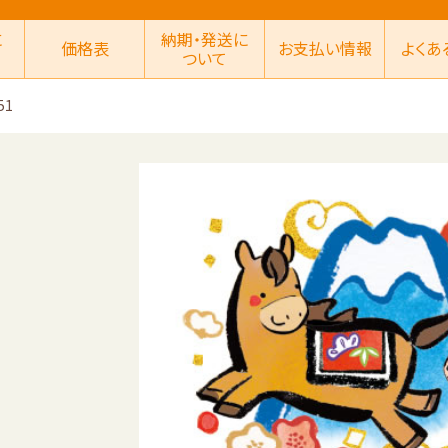
に
納期・発送に
価格表
お支払い情報
よくあ
ついて
51