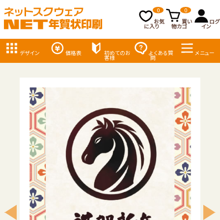
0
0
お気
買い
ログ
に入り
物カゴ
イン
デザイン
価格表
初めてのお
よくある質
メニュー
客様
問