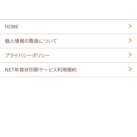
HOME
個人情報の取扱について
プライバシーポリシー
NET年賀状印刷サービス利用規約
特定商取引法に基づく表示
会社概要
2026年午年写真入り年賀状
・
年賀はがき印刷ネットスクウェア
喪中はがき印刷はこちら
寒中見舞い印刷はこちら