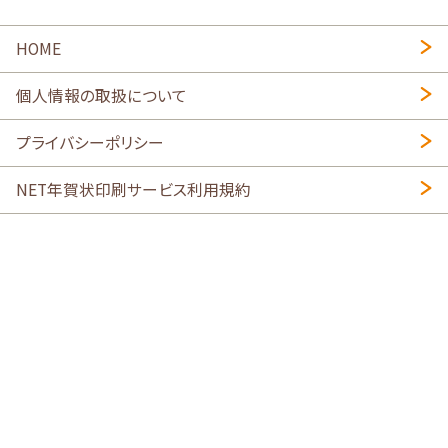
HOME
個人情報の取扱について
プライバシーポリシー
NET年賀状印刷サービス利用規約
特定商取引法に基づく表示
会社概要
2026年午年写真入り年賀状
・
年賀はがき印刷ネットスクウェア
喪中はがき印刷はこちら
寒中見舞い印刷はこちら
Copyright © 2026 SHIMAUMA Print, Inc. All rights reserved.