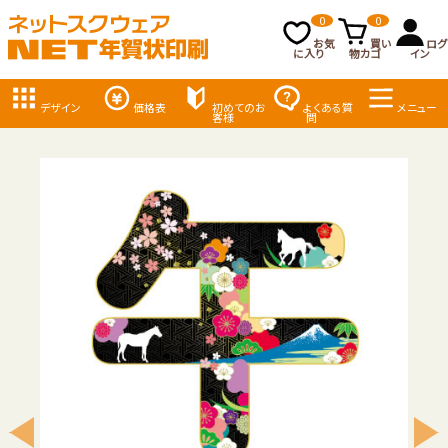
0
0
お気
買い
ログ
に入り
物カゴ
イン
デザイン
価格表
初めてのお
よくある質
メニュー
客様
問