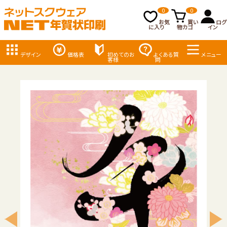
0
0
お気
買い
ログ
に入り
物カゴ
イン
デザイン
価格表
初めてのお
よくある質
メニュー
客様
問