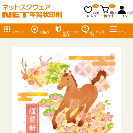
0
0
お気
買い
ログ
に入り
物カゴ
イン
デザイン
価格表
初めてのお
よくある質
メニュー
客様
問