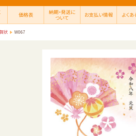
に
納期・発送に
価格表
お支払い情報
よくあ
ついて
賀状
W067