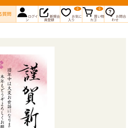
0
0
る質問
ログイ
新規会
お気に
買い物
お問合
ン
員登録
入り
カゴ
わせ