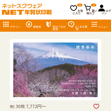
0
0
お気
買い
ログ
に入り
物カゴ
イン
デザイン
価格表
初めてのお
よくある質
メニュー
客様
問
30枚 7,772円～
例）