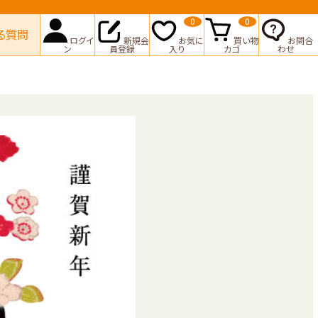
0
0
る質問
ログイ
新規会
お気に
買い物
お問合
ン
員登録
入り
カゴ
わせ