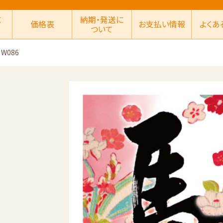
に
納期・発送に
価格表
お支払い情報
よくあ
ついて
W086