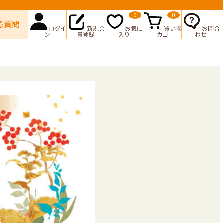
0
0
る質問
ログイ
新規会
お気に
買い物
お問合
ン
員登録
入り
カゴ
わせ