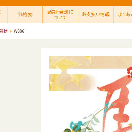
に
納期・発送に
価格表
お支払い情報
よくあ
ついて
賀状
W088