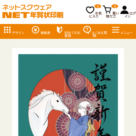
0
0
お気
買い
ログ
に入り
物カゴ
イン
デザイン
価格表
初めてのお
よくある質
メニュー
客様
問