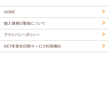
HOME
個人情報の取扱について
プライバシーポリシー
NET年賀状印刷サービス利用規約
特定商取引法に基づく表示
会社概要
2026年午年写真入り年賀状
・
年賀はがき印刷ネットスクウェア
喪中はがき印刷はこちら
寒中見舞い印刷はこちら
Copyright © 2026 SHIMAUMA Print, Inc. All rights reserved.