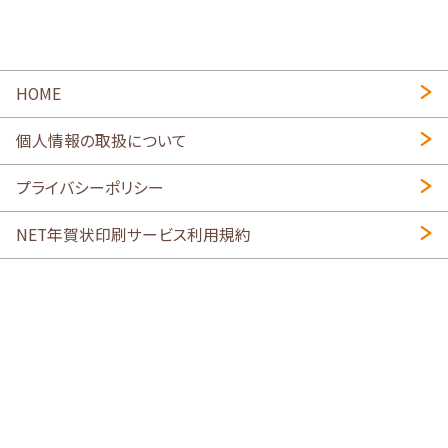
HOME
個人情報の取扱について
プライバシーポリシー
NET年賀状印刷サービス利用規約
特定商取引法に基づく表示
会社概要
2026年午年写真入り年賀状
・
年賀はがき印刷ネットスクウェア
喪中はがき印刷はこちら
寒中見舞い印刷はこちら