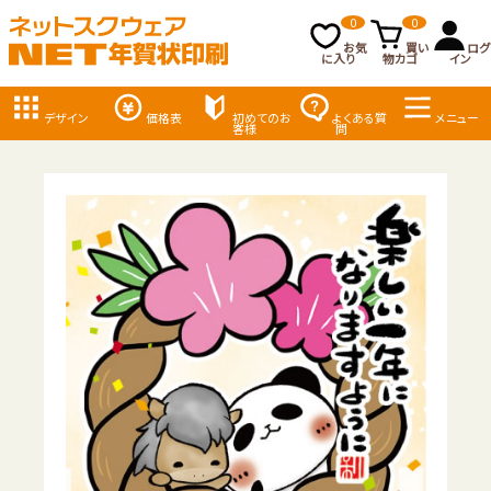
0
0
お気
買い
ログ
に入り
物カゴ
イン
デザイン
価格表
初めてのお
よくある質
メニュー
客様
問