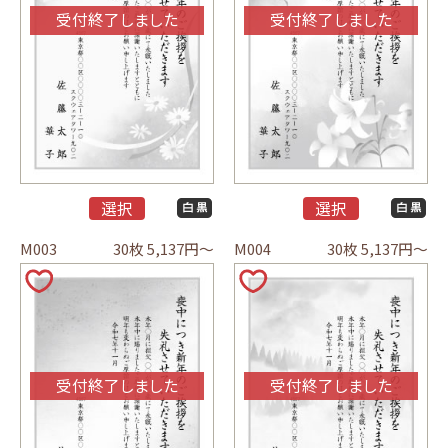
受付終了しました
受付終了しました
選択
選択
M003
30枚 5,137円～
M004
30枚 5,137円～
受付終了しました
受付終了しました