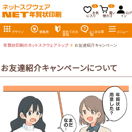
0
0
お気
買い
ログ
に入り
物カゴ
イン
デザイン
価格表
初めてのお
よくある質
メニュー
客様
問
年賀状印刷のネットスクウェア トップ
お友達紹介キャンペーン
お友達紹介キャンペーンについて