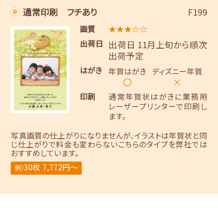
通常印刷 フチあり
F199
画質
★★★☆☆
出荷日
出荷日 11月上旬から順次
出荷予定
はがき
年賀はがき
ディズニー年賀
〇
×
印刷
通常年賀状はがきに業務用
レーザープリンターで印刷し
ます。
写真画質の仕上がりになりませんが、イラストは年賀状と同
じ仕上がりで料金も変わらないこちらのタイプを弊社では
おすすめしています。
30枚 7,772円～
例）