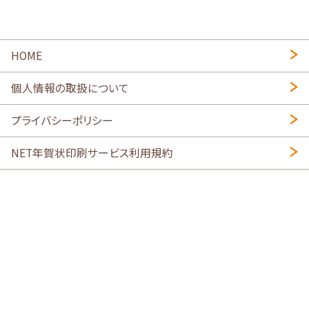
HOME
個人情報の取扱について
プライバシーポリシー
NET年賀状印刷サービス利用規約
特定商取引法に基づく表示
会社概要
2026年午年写真入り年賀状
・
年賀はがき印刷ネットスクウェア
喪中はがき印刷はこちら
寒中見舞い印刷はこちら