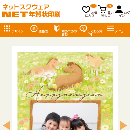
0
0
お気
買い
ログ
に入り
物カゴ
イン
デザイン
価格表
初めてのお
よくある質
メニュー
客様
問