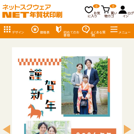
0
0
お気
買い
ログ
に入り
物カゴ
イン
デザイン
価格表
初めてのお
よくある質
メニュー
客様
問