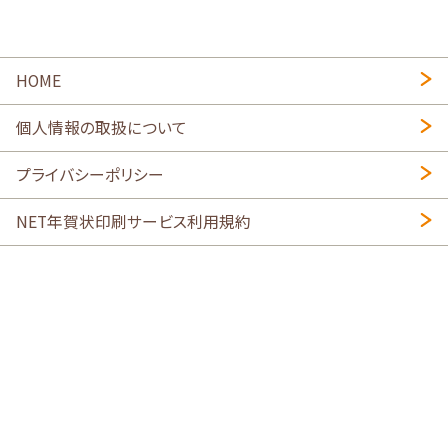
HOME
個人情報の取扱について
プライバシーポリシー
NET年賀状印刷サービス利用規約
特定商取引法に基づく表示
会社概要
2026年午年写真入り年賀状
・
年賀はがき印刷ネットスクウェア
喪中はがき印刷はこちら
寒中見舞い印刷はこちら