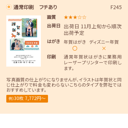
通常印刷 フチあり
F245
画質
★★★☆☆
出荷日
出荷日 11月上旬から順次
出荷予定
はがき
年賀はがき
ディズニー年賀
〇
×
印刷
通常年賀状はがきに業務用
レーザープリンターで印刷し
ます。
写真画質の仕上がりになりませんが、イラストは年賀状と同
じ仕上がりで料金も変わらないこちらのタイプを弊社では
おすすめしています。
30枚 7,772円～
例）