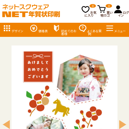
0
0
お気
買い
ログ
に入り
物カゴ
イン
デザイン
価格表
初めてのお
よくある質
メニュー
客様
問