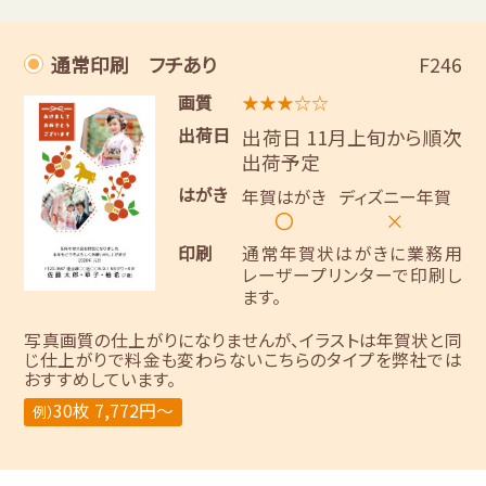
通常印刷 フチあり
F246
画質
★★★☆☆
出荷日
出荷日 11月上旬から順次
出荷予定
はがき
年賀はがき
ディズニー年賀
〇
×
印刷
通常年賀状はがきに業務用
レーザープリンターで印刷し
ます。
写真画質の仕上がりになりませんが、イラストは年賀状と同
じ仕上がりで料金も変わらないこちらのタイプを弊社では
おすすめしています。
30枚 7,772円～
例）