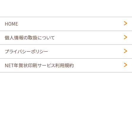
HOME
個人情報の取扱について
プライバシーポリシー
NET年賀状印刷サービス利用規約
特定商取引法に基づく表示
会社概要
2026年午年写真入り年賀状
・
年賀はがき印刷ネットスクウェア
喪中はがき印刷はこちら
寒中見舞い印刷はこちら