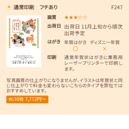
通常印刷 フチあり
F247
画質
★★★☆☆
出荷日
出荷日 11月上旬から順次
出荷予定
はがき
年賀はがき
ディズニー年賀
〇
×
印刷
通常年賀状はがきに業務用
レーザープリンターで印刷し
ます。
写真画質の仕上がりになりませんが、イラストは年賀状と同
じ仕上がりで料金も変わらないこちらのタイプを弊社では
おすすめしています。
30枚 7,772円～
例）