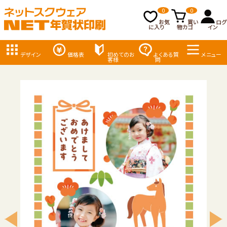
0
0
お気
買い
ログ
に入り
物カゴ
イン
デザイン
価格表
初めてのお
よくある質
メニュー
客様
問