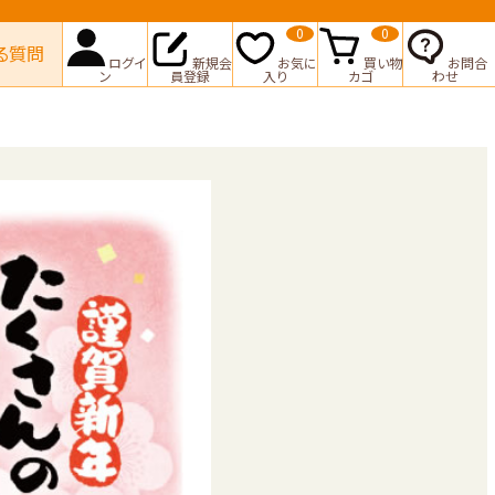
0
0
る質問
ログイ
新規会
お気に
買い物
お問合
ン
員登録
入り
カゴ
わせ