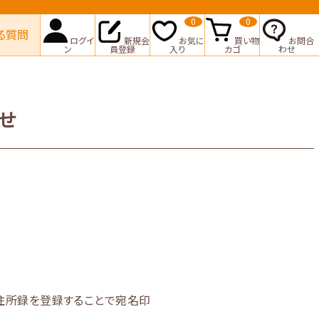
0
0
る質問
ログイ
新規会
お気に
買い物
お問合
ン
員登録
入り
カゴ
わせ
せ
で住所録を登録することで宛名印