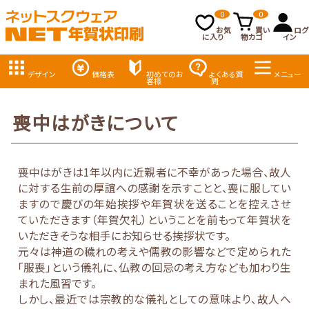
0
0
お気
買い
ログ
に入り
物カゴ
イン
デザイン
価格表
初めてのお
よくある質
メニュー
客様
問
喪中はがきについて
喪中はがきは1年以内に近親者に不幸があった場合、故人
に対する生前の厚誼への感謝を示すことと、喪に服してい
ますので慶びの年始挨拶や年賀状を送ることを控えさせ
ていただきます（年賀欠礼）ということを前もって年賀状を
いただきそうな相手にお知らせる挨拶状です。
元々は神道の穢れの考えや儒教の影響などで定められた
「服喪」という儀礼に、仏教の回忌の考え方なども加わり生
まれた風習です。
しかし、最近では宗教的な儀礼としての意味より、故人へ