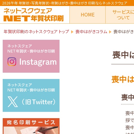
2026午年 年賀状
・写真年賀状・年賀はがき・喪中はがき
印刷ならネットスクウェア
サービス
HOME
ついて
年賀状印刷のネットスクウェア トップ
喪中はがきコラム
喪中はがき
喪中
喪中は
喪中
喪中
拶で
喪中