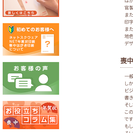
はが
官
また
印字
また
地色
デザ
喪中
一
し
ビジ
書き
そし
この
です
も
そし