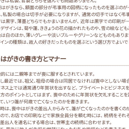
きは私製、官製どちらを選んでも問題ありません。
製はがきなら、額面の部分が弔事用の図柄になったものを選ぶのが
、私製の場合は切手が必要になりますが、 通常の切手ではなく弔
は黒字、薄墨どちらでもかまいませんが、 近年は黒字での印刷が一
デザインは、菊や蓮、ききょうの花の描かれたものや、雪の絵なども
は白のほか、薄いグレーや淡いブルーやグリーンなどものもありま
インの種類は、故人の好きだったものを選ぶという選び方でよいでし
はがきの書き方とマナー
般的には二親等までが喪に服するとされています。
かし最近では、祖父、祖母の場合は同居でなければ喪中としない場合
ネス上では通常通り年賀状を出すなど、 プライベートとビジネスを
方のポイントとしてはまず、 喪中のために年賀状を欠礼することを
て、いつ誰が何歳で亡くなったのかを書きます。
時は、喪中はがきの差出人からみて、誰が亡くなったのかを書くの
ので、お店での印刷などで家族全員分を頼む時には、 続柄をそれ
し差出人を連名にする場合は、世帯主の続柄に合わせます。
て、最後に故人が生前お世話になったお礼や挨拶などを書きます。