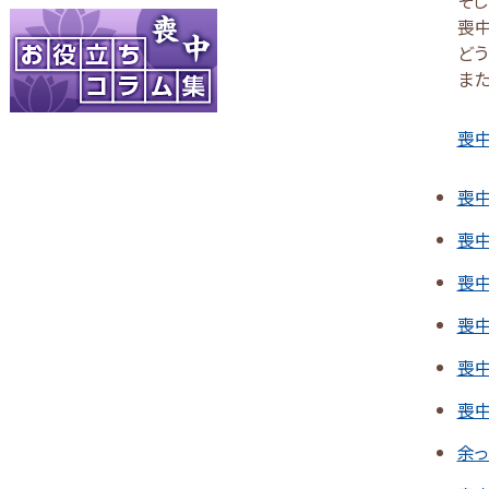
喪
どう
また
喪中
喪
喪
喪
喪
喪
喪
余