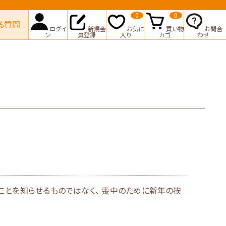
0
0
る質問
ログイ
新規会
お気に
買い物
お問合
ン
員登録
入り
カゴ
わせ
ことを知らせるものではなく、 喪中のために新年の挨