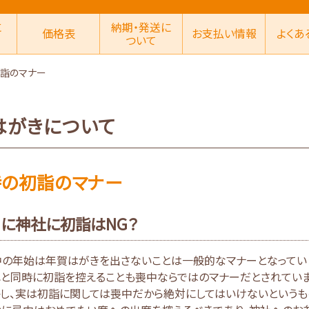
に
納期・発送に
価格表
お支払い情報
よくあ
ついて
詣のマナー
はがきについて
時の初詣のマナー
に神社に初詣はNG？
中の年始は年賀はがきを出さないことは一般的なマナーとなってい
れと同時に初詣を控えることも喪中ならではのマナーだとされていま
し、実は初詣に関しては喪中だから絶対にしてはいけないというも