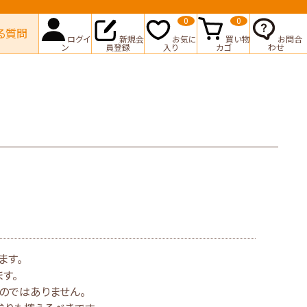
0
0
る質問
ログイ
新規会
お気に
買い物
お問合
ン
員登録
入り
カゴ
わせ
ます。
す。
のではありません。