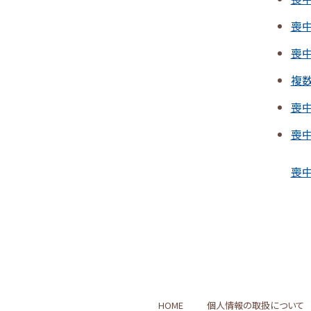
喪
喪
複
喪
喪
喪中
HOME
個人情報の取扱について