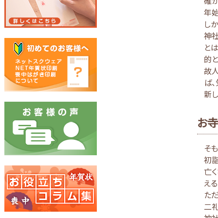
確
年
しか
神
と
的と
故
ば、
新
お寺
そ
初
亡
える
ただ
二礼
神