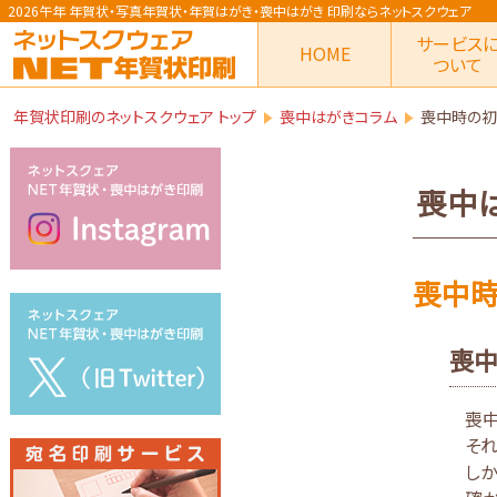
2026午年 年賀状
・写真年賀状・年賀はがき・喪中はがき
印刷ならネットスクウェア
サービス
HOME
ついて
年賀状印刷のネットスクウェア トップ
喪中はがきコラム
喪中時の初
喪中
喪中
喪中
喪
そ
しか