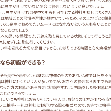
かに忌中はおめでたい席への出席を控えるべきであり、神社へのお参
始に忌中が明けていない場合は参列しないほうが良いでしょう。
し、忌中が明ければ喪中でも参列可能とする神社も探せばたくさん
社は地域ごとの習慣や習性が根付いているため、その土地ごとの慣
はいえ、喪中はおめでたいムードにはなれないという人も多いこと
なったのでしょう。
人への思いを整理でき、元気を取り戻している状態、そして行こう
気にせずに初詣に行ってください。
しい年を迎える大切な節目ですから、お参りできる時間と心の余裕が
なら初詣ができる？
もそも喪中や忌中という概念は神道のものであり、仏教では死を不浄
詣は神社に赴くという人が多いですが、お寺への参列なら喪中でも忌
くなった方のお墓があるお寺に初詣をすれば、初詣をした後お墓に
ことができるでしょう。
し、いつも神社にお参りをしている人は、お参りの仕方が変わる点
・二拍手・一礼は神社にお祈りする際の形式なので、お寺では拍手
社にもお寺にもおめでたい雰囲気がありすぎて遠慮したい…という人