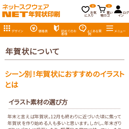
0
0
お気
買い
ログ
に入り
物カゴ
イン
デザイン
価格表
初めてのお
よくある質
メニュー
客様
問
年賀状について
シーン別！年賀状におすすめのイラスト
とは
イラスト素材の選び方
年末と言えば年賀状。12月も終わりに近づいた頃に焦って
年賀状を作り始める人も多いと思います。しかし、年末ぎり