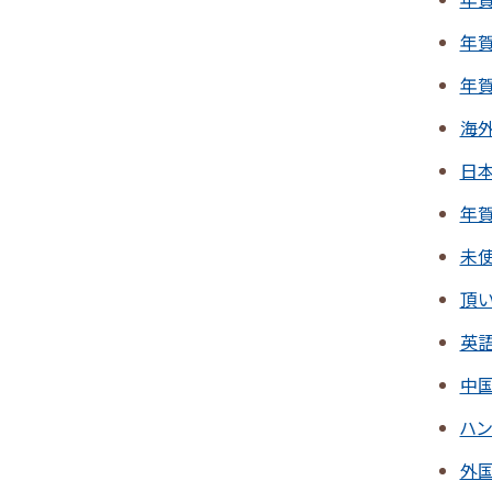
年
年
海
日
年
未
頂
英
中
ハ
外