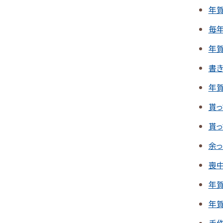
年
毎
年
書
年
貰
貰
余
喪
年
年