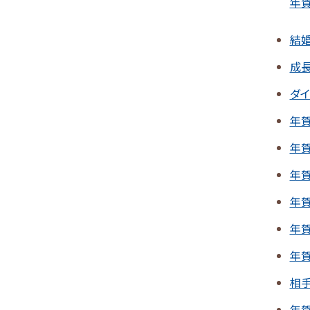
年賀
結
成
ダ
年
年
年
年
年
年
相
年