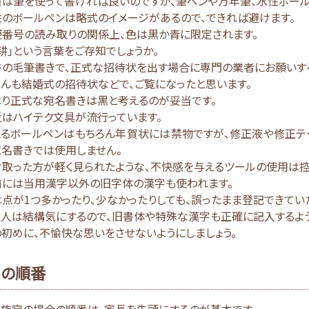
は筆を使って書ければ良いのですが、筆ペンや万年筆、水性ボール
のボールペンは略式のイメージがあるので、できれば避けます。
便番号の読み取りの関係上、色は黒か青に限定されます。
耕」という言葉をご存知でしょうか。
書の毛筆書きで、正式な招待状を出す場合に専門の業者にお願いす
んも結婚式の招待状などで、ご覧になったと思います。
はり正式な宛名書きは黒と考えるのが妥当です。
はハイテク文具が流行っています。
えるボールペンはもちろん年賀状には禁物ですが、修正液や修正テ
名書きでは使用しません。
取った方が軽く見られたような、不快感を与えるツールの使用は控
前には当用漢字以外の旧字体の漢字も使われます。
点が1つ多かったり、少なかったりしても、誤ったまま登記できてい
本人は結構気にするので、旧書体や特殊な漢字も正確に記入するよう
初めに、不愉快な思いをさせないようにしましょう。
名の順番
家族宛の場合の順番は、家長を先頭にするのが基本です。