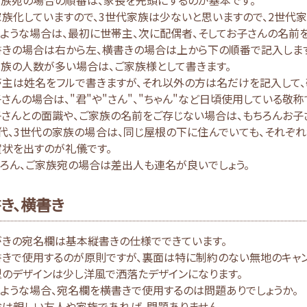
族化していますので、3世代家族は少ないと思いますので、2世代家
ような場合は、最初に世帯主、次に配偶者、そしてお子さんの名前を
書きの場合は右から左、横書きの場合は上から下の順番で記入します
族の人数が多い場合は、ご家族様として書きます。
主は姓名をフルで書きますが、それ以外の方は名だけを記入して、
さんの場合は、"君"や"さん"、"ちゃん"など日頃使用している敬称
さんとの面識や、ご家族の名前をご存じない場合は、もちろんお子
代、3世代の家族の場合は、同じ屋根の下に住んでいても、それぞ
賀状を出すのが礼儀です。
ろん、ご家族宛の場合は差出人も連名が良いでしょう。
き、横書き
がきの宛名欄は基本縦書きの仕様でできています。
きで使用するのが原則ですが、裏面は特に制約のない無地のキャン
のデザインは少し洋風で洒落たデザインになります。
ような場合、宛名欄を横書きで使用するのは問題ありでしょうか。
論は親しい友人や家族であれば、問題ありません。