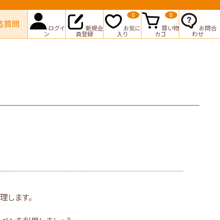
0
0
る質問
ログイ
新規会
お気に
買い物
お問合
ン
員登録
入り
カゴ
わせ
理します。