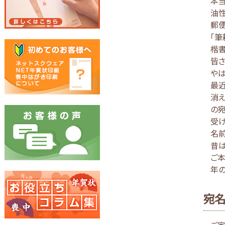
本当
油性
郵
「筆
楷
皆さ
や
最近
消
の宛
受け
名
昔は
ご
年の
宛
ご