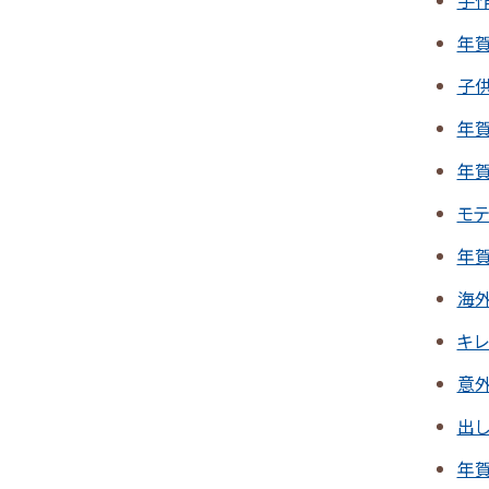
手
年
子
年
年賀
モ
年
海
キ
意
出
年