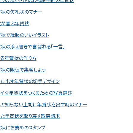
作りの温かさが伝わる絵手紙の年賀状
賀状の欠礼状のマナー
供が喜ぶ年賀状
賀状で縁起のいいイラスト
状の添え書きで喜ばれる「一言」
テる年賀状の作り方
賀状の販促で集客しよう
外に出す年賀状の切手デザイン
レイな年賀状をつくるための写真選び
外と知らない上司に年賀状を出す時のマナー
した年賀状を取り戻す取戻請求
賀状にお薦めのスタンプ