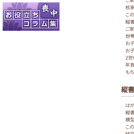
核家
この
縦
ご家
世帯
お子
お子
2世
年
もち
縦書
は
縦書
横型
この
結