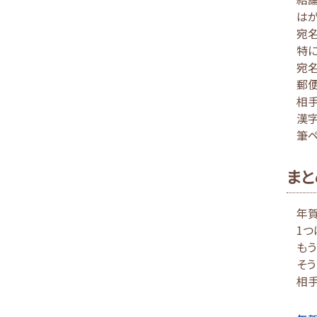
はが
宛名
特
宛名
郵便
相
漢字
筆ペ
まと
年賀
1つ
もう
そう
相手