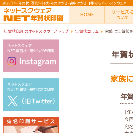
2026午年 年賀状
・写真年賀状・年賀はがき・喪中はがき
印刷ならネットスクウェア
サービス
HOME
ついて
年賀状印刷のネットスクウェア トップ
年賀状コラム
家族に年賀状
年賀
家族
年賀
1年
今
宛