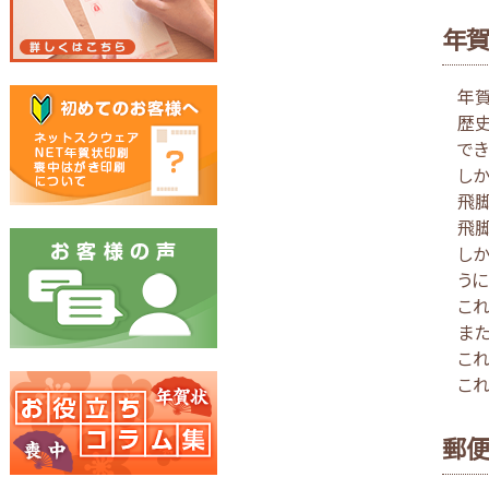
年賀
年賀
歴
でき
しか
飛脚
飛
し
うに
これ
また
こ
こ
郵便