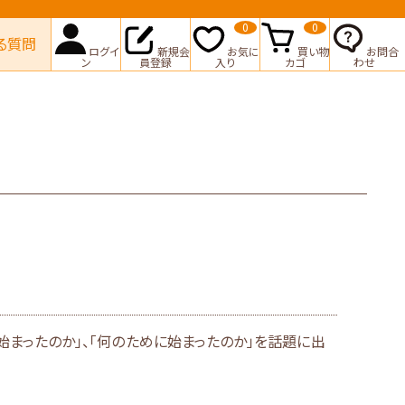
0
0
る質問
ログイ
新規会
お気に
買い物
お問合
ン
員登録
入り
カゴ
わせ
まったのか」、「何のために始まったのか」を話題に出