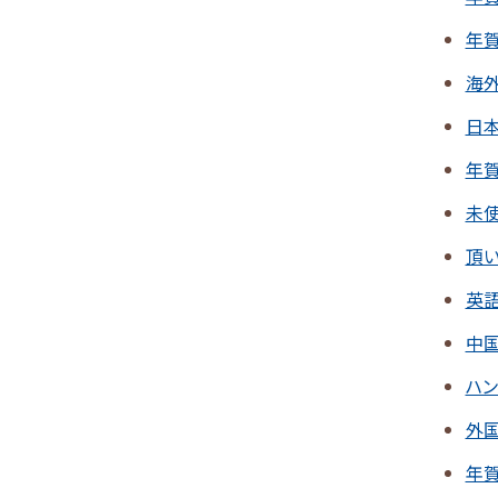
年
海
日
年
未
頂
英
中
ハ
外
年