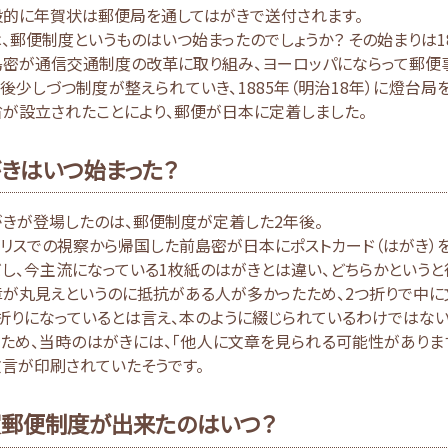
般的に年賀状は郵便局を通してはがきで送付されます。
、郵便制度というものはいつ始まったのでしょうか？ その始まりは18
島密が通信交通制度の改革に取り組み、ヨーロッパにならって郵便
後少しづつ制度が整えられていき、1885年（明治18年）に燈台
が設立されたことにより、郵便が日本に定着しました。
きはいつ始まった？
きが登場したのは、郵便制度が定着した2年後。
リスでの視察から帰国した前島密が日本にポストカード（はがき）
し、今主流になっている1枚紙のはがきとは違い、どちらかという
が丸見えというのに抵抗がある人が多かったため、2つ折りで中に
折りになっているとは言え、本のように綴じられているわけではない
ため、当時のはがきには、「他人に文章を見られる可能性がありま
言が印刷されていたそうです。
郵便制度が出来たのはいつ？