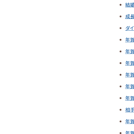
結
成
ダ
年
年
年
年
年
年
相
年
年