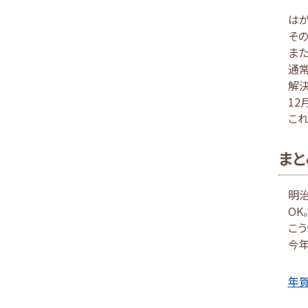
はが
そ
また
通
解決
12
これ
まと
明
OK
こう
今
年賀