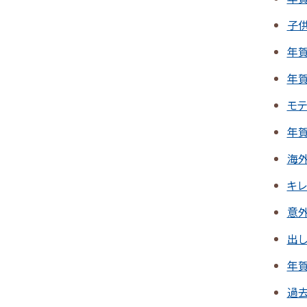
子
年
年賀
モ
年
海
キ
意
出
年
過