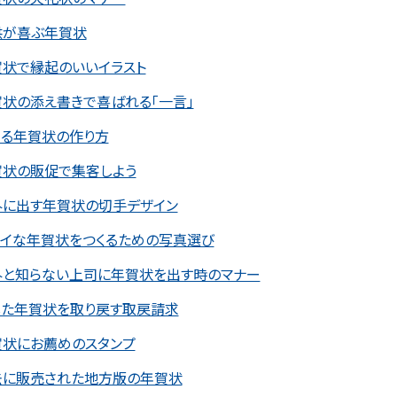
供が喜ぶ年賀状
賀状で縁起のいいイラスト
状の添え書きで喜ばれる「一言」
テる年賀状の作り方
賀状の販促で集客しよう
外に出す年賀状の切手デザイン
レイな年賀状をつくるための写真選び
外と知らない上司に年賀状を出す時のマナー
した年賀状を取り戻す取戻請求
賀状にお薦めのスタンプ
去に販売された地方版の年賀状