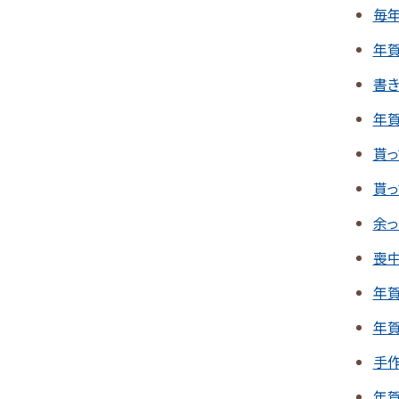
毎
年
書
年
貰
貰
余
喪
年
年
手
年