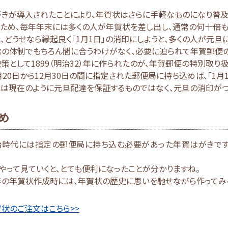
きが導入されたことにより、年賀状はさらに手軽なものになり普及
のため、毎年年末には多くの人が年賀状を差し出し、通常の何十倍も
、どうせなら縁起良く「1月1日」の消印にしようと、多くの人が元旦
常の体制でもちろん間に合うわけがなく、必要に迫られて年賀郵便の
策として1899（明治32）年に作られたのが、年賀郵便の特別取り扱
月20日から12月30日の間に指定された郵便局に持ち込めば、「1
は現在のように元旦配達を保証するものではなく、元旦の消印がつ
め
治時代には指定の郵便局に持ち込む必要があった年賀はがきです
。
やって見ていくと、とても便利になったことが分かりますね。
年の年賀状作成時には、年賀状の歴史に思いを馳せながら作ってみ
状のご注文はこちら>>