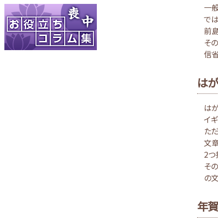
一
では
前
その
信省
はが
はが
イギ
ただ
文章
2つ
その
の文
年賀