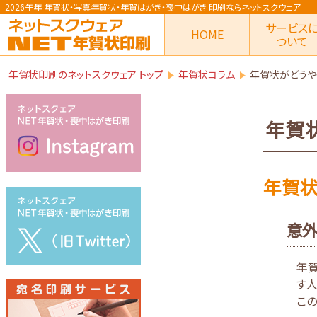
2026午年 年賀状
・写真年賀状・年賀はがき・喪中はがき
印刷ならネットスクウェア
サービス
HOME
ついて
年賀状印刷のネットスクウェア トップ
年賀状コラム
年賀状がどうや
年賀
年賀状
意外
年賀
す人
こ