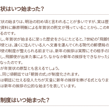
状はいつ始まった？
状の始まりは、明治の初め頃と言われることが多いですが、実は歴
史資料に藤原明衡による年賀状の例文が残っていることから、この
るのです。
し、年賀状が始まるに至った歴史をさらにたどると、7世紀の「飛脚
使とは、遠くに住んでいる人へ文書を運んでくれる現代の郵便局の
脚使の制度が整えられる前までは、新年の挨拶は実際にその相手の
かし、飛脚使が出来た事により、なかなか新年の挨拶をできなかっ
なったのです。
が年賀状の原型とも言えるでしょう。
、同じ頃朝廷では「朝賀の式」が制度化されます。
れは朝廷に仕える役人たちが天皇に新年の挨拶を捧げる式となりま
れは新年の挨拶の公的な始まりを表しています。
制度はいつ始まった？